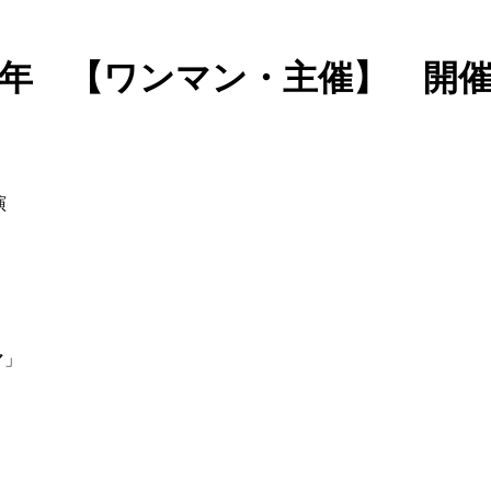
25年 【ワンマン・主催】 開
演
マ」